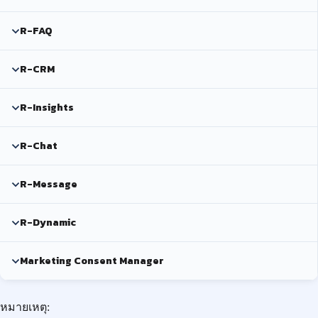
R-FAQ
R-CRM
R-Insights
R-Chat
R-Message
R-Dynamic
Marketing Consent Manager
หมายเหตุ: