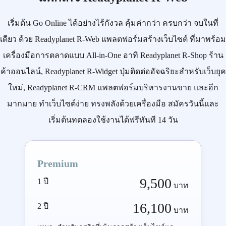
เริ่มต้น
Go Online
ได้อย่างไร้กังวล คุ้มค่ากว่า ครบกว่า จบในที่
เดียว ด้วย
Readyplanet R-Web
แพลตฟอร์มสร้างเว็บไซต์ ที่มาพร้อม
เครื่องมือการตลาดแบบ
All-in-One
อาทิ
Readyplanet R-Shop
ร้าน
ค้าออนไลน์,
Readyplanet R-Widget
ปุ่มติดต่ออัจฉริยะสำหรับเว็บยุค
ใหม่,
Readyplanet R-CRM
แพลตฟอร์มบริหารงานขาย และอีก
มากมาย ทำเว็บไซต์ง่าย ทรงพลังด้วยเครื่องมือ
สมัครวันนี้
และ
เริ่มต้นทดลองใช้งานได้ฟรีทันที 14 วัน
Premium
9,500
1 ปี
บาท
16,100
2 ปี
บาท