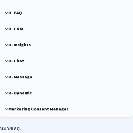
R-FAQ
R-CRM
R-Insights
R-Chat
R-Message
R-Dynamic
Marketing Consent Manager
หมายเหตุ: