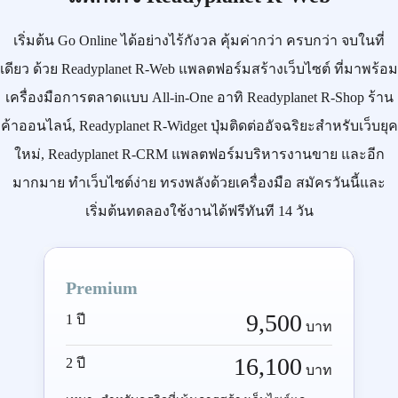
เริ่มต้น
Go Online
ได้อย่างไร้กังวล คุ้มค่ากว่า ครบกว่า จบในที่
เดียว ด้วย
Readyplanet R-Web
แพลตฟอร์มสร้างเว็บไซต์ ที่มาพร้อม
เครื่องมือการตลาดแบบ
All-in-One
อาทิ
Readyplanet R-Shop
ร้าน
ค้าออนไลน์,
Readyplanet R-Widget
ปุ่มติดต่ออัจฉริยะสำหรับเว็บยุค
ใหม่,
Readyplanet R-CRM
แพลตฟอร์มบริหารงานขาย และอีก
มากมาย ทำเว็บไซต์ง่าย ทรงพลังด้วยเครื่องมือ
สมัครวันนี้
และ
เริ่มต้นทดลองใช้งานได้ฟรีทันที 14 วัน
Premium
9,500
1 ปี
บาท
16,100
2 ปี
บาท