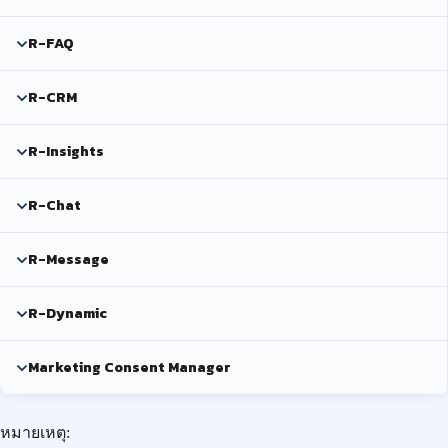
R-FAQ
R-CRM
R-Insights
R-Chat
R-Message
R-Dynamic
Marketing Consent Manager
หมายเหตุ: