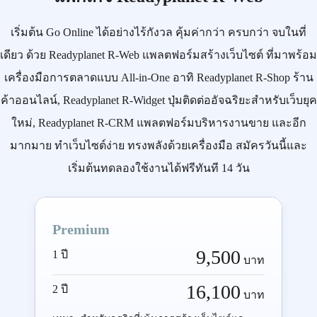
เริ่มต้น
Go Online
ได้อย่างไร้กังวล คุ้มค่ากว่า ครบกว่า จบในที่
เดียว ด้วย
Readyplanet R-Web
แพลตฟอร์มสร้างเว็บไซต์ ที่มาพร้อม
เครื่องมือการตลาดแบบ
All-in-One
อาทิ
Readyplanet R-Shop
ร้าน
ค้าออนไลน์,
Readyplanet R-Widget
ปุ่มติดต่ออัจฉริยะสำหรับเว็บยุค
ใหม่,
Readyplanet R-CRM
แพลตฟอร์มบริหารงานขาย และอีก
มากมาย ทำเว็บไซต์ง่าย ทรงพลังด้วยเครื่องมือ
สมัครวันนี้
และ
เริ่มต้นทดลองใช้งานได้ฟรีทันที 14 วัน
Premium
9,500
1 ปี
บาท
16,100
2 ปี
บาท