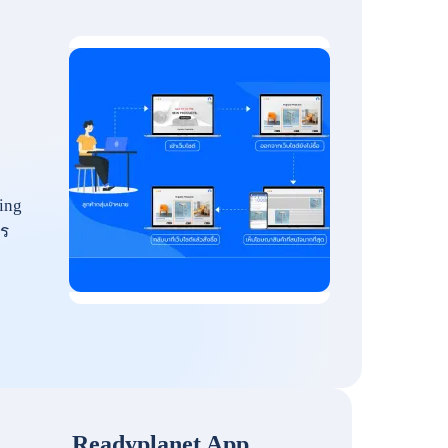
ing
ร
Readyplanet App