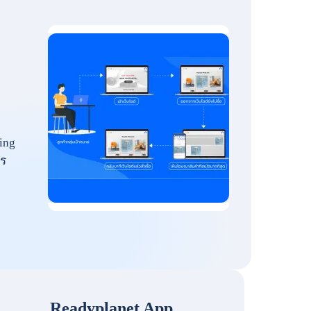
ing
ร
Readyplanet App