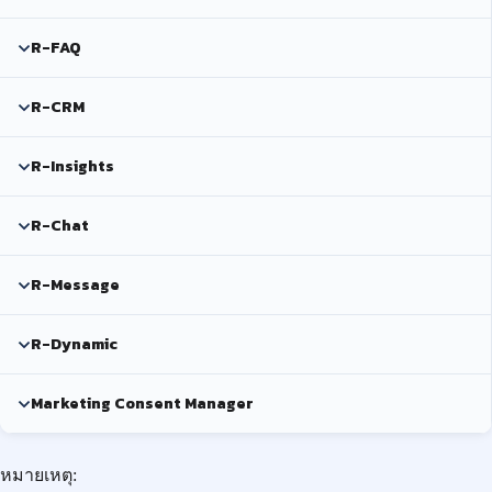
R-FAQ
R-CRM
R-Insights
R-Chat
R-Message
R-Dynamic
Marketing Consent Manager
หมายเหตุ: