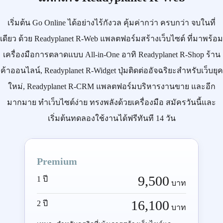
เริ่มต้น
Go Online
ได้อย่างไร้กังวล คุ้มค่ากว่า ครบกว่า จบในที่
เดียว ด้วย
Readyplanet R-Web
แพลตฟอร์มสร้างเว็บไซต์ ที่มาพร้อม
เครื่องมือการตลาดแบบ
All-in-One
อาทิ
Readyplanet R-Shop
ร้าน
ค้าออนไลน์,
Readyplanet R-Widget
ปุ่มติดต่ออัจฉริยะสำหรับเว็บยุค
ใหม่,
Readyplanet R-CRM
แพลตฟอร์มบริหารงานขาย และอีก
มากมาย ทำเว็บไซต์ง่าย ทรงพลังด้วยเครื่องมือ
สมัครวันนี้
และ
เริ่มต้นทดลองใช้งานได้ฟรีทันที 14 วัน
Premium
9,500
1 ปี
บาท
16,100
2 ปี
บาท