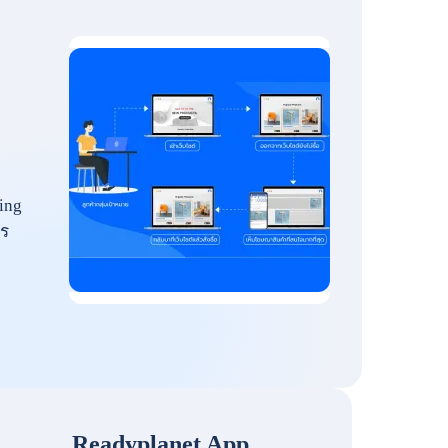
ing
ร
Readyplanet App