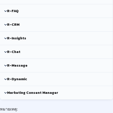
R-FAQ
R-CRM
R-Insights
R-Chat
R-Message
R-Dynamic
Marketing Consent Manager
หมายเหตุ: