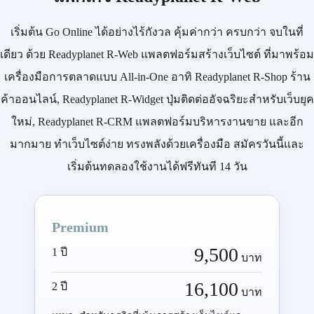
เริ่มต้น
Go Online
ได้อย่างไร้กังวล คุ้มค่ากว่า ครบกว่า จบในที่
เดียว ด้วย
Readyplanet R-Web
แพลตฟอร์มสร้างเว็บไซต์ ที่มาพร้อม
เครื่องมือการตลาดแบบ
All-in-One
อาทิ
Readyplanet R-Shop
ร้าน
ค้าออนไลน์,
Readyplanet R-Widget
ปุ่มติดต่ออัจฉริยะสำหรับเว็บยุค
ใหม่,
Readyplanet R-CRM
แพลตฟอร์มบริหารงานขาย และอีก
มากมาย ทำเว็บไซต์ง่าย ทรงพลังด้วยเครื่องมือ
สมัครวันนี้
และ
เริ่มต้นทดลองใช้งานได้ฟรีทันที 14 วัน
Premium
9,500
1 ปี
บาท
16,100
2 ปี
บาท