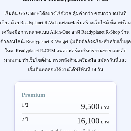
เริ่มต้น
Go Online
ได้อย่างไร้กังวล คุ้มค่ากว่า ครบกว่า จบในที่
เดียว ด้วย
Readyplanet R-Web
แพลตฟอร์มสร้างเว็บไซต์ ที่มาพร้อม
เครื่องมือการตลาดแบบ
All-in-One
อาทิ
Readyplanet R-Shop
ร้าน
ค้าออนไลน์,
Readyplanet R-Widget
ปุ่มติดต่ออัจฉริยะสำหรับเว็บยุค
ใหม่,
Readyplanet R-CRM
แพลตฟอร์มบริหารงานขาย และอีก
มากมาย ทำเว็บไซต์ง่าย ทรงพลังด้วยเครื่องมือ
สมัครวันนี้
และ
เริ่มต้นทดลองใช้งานได้ฟรีทันที 14 วัน
Premium
9,500
1 ปี
บาท
16,100
2 ปี
บาท