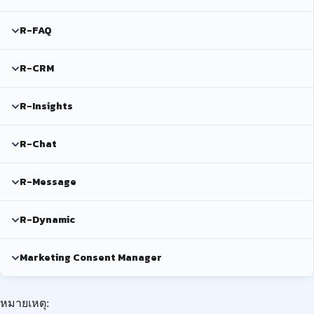
R-FAQ
R-CRM
R-Insights
R-Chat
R-Message
R-Dynamic
Marketing Consent Manager
หมายเหตุ: