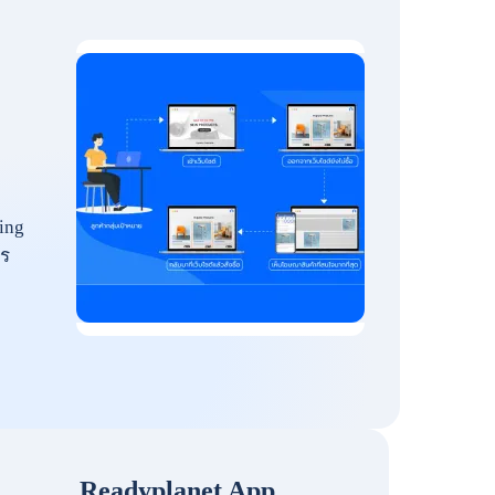
ing
ร
Readyplanet App