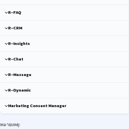
R-FAQ
R-CRM
R-Insights
R-Chat
R-Message
R-Dynamic
Marketing Consent Manager
หมายเหตุ: