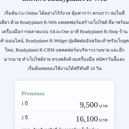
เริ่มต้น
Go Online
ได้อย่างไร้กังวล คุ้มค่ากว่า ครบกว่า จบในที่
เดียว ด้วย
Readyplanet R-Web
แพลตฟอร์มสร้างเว็บไซต์ ที่มาพร้อม
เครื่องมือการตลาดแบบ
All-in-One
อาทิ
Readyplanet R-Shop
ร้าน
ค้าออนไลน์,
Readyplanet R-Widget
ปุ่มติดต่ออัจฉริยะสำหรับเว็บยุค
ใหม่,
Readyplanet R-CRM
แพลตฟอร์มบริหารงานขาย และอีก
มากมาย ทำเว็บไซต์ง่าย ทรงพลังด้วยเครื่องมือ
สมัครวันนี้
และ
เริ่มต้นทดลองใช้งานได้ฟรีทันที 14 วัน
Premium
9,500
1 ปี
บาท
16,100
2 ปี
บาท