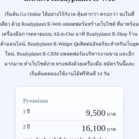
เริ่มต้น
Go Online
ได้อย่างไร้กังวล คุ้มค่ากว่า ครบกว่า จบในที่
เดียว ด้วย
Readyplanet R-Web
แพลตฟอร์มสร้างเว็บไซต์ ที่มาพร้อม
เครื่องมือการตลาดแบบ
All-in-One
อาทิ
Readyplanet R-Shop
ร้าน
ค้าออนไลน์,
Readyplanet R-Widget
ปุ่มติดต่ออัจฉริยะสำหรับเว็บยุค
ใหม่,
Readyplanet R-CRM
แพลตฟอร์มบริหารงานขาย และอีก
มากมาย ทำเว็บไซต์ง่าย ทรงพลังด้วยเครื่องมือ
สมัครวันนี้
และ
เริ่มต้นทดลองใช้งานได้ฟรีทันที 14 วัน
Premium
9,500
1 ปี
บาท
16,100
2 ปี
บาท