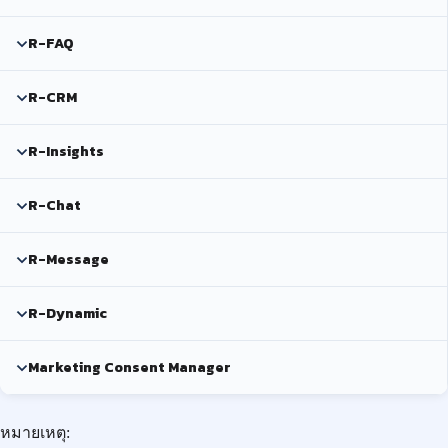
R-FAQ
R-CRM
R-Insights
R-Chat
R-Message
R-Dynamic
Marketing Consent Manager
หมายเหตุ: