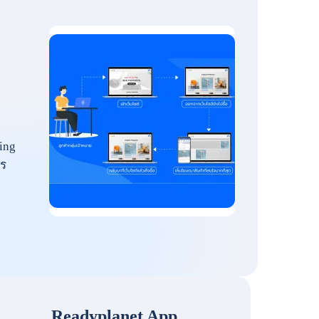
ing
ร
Readyplanet App