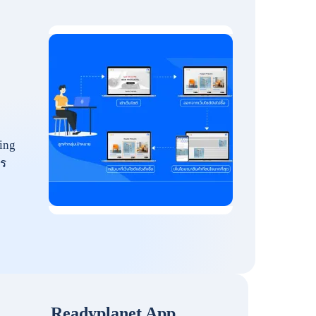
ing
ร
Readyplanet App