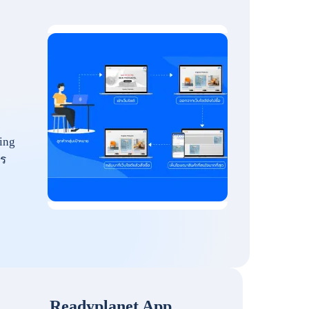
ing
ร
Readyplanet App