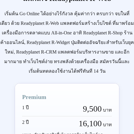
เริ่มต้น
Go Online
ได้อย่างไร้กังวล คุ้มค่ากว่า ครบกว่า จบในที่
เดียว ด้วย
Readyplanet R-Web
แพลตฟอร์มสร้างเว็บไซต์ ที่มาพร้อม
เครื่องมือการตลาดแบบ
All-in-One
อาทิ
Readyplanet R-Shop
ร้าน
ค้าออนไลน์,
Readyplanet R-Widget
ปุ่มติดต่ออัจฉริยะสำหรับเว็บยุค
ใหม่,
Readyplanet R-CRM
แพลตฟอร์มบริหารงานขาย และอีก
มากมาย ทำเว็บไซต์ง่าย ทรงพลังด้วยเครื่องมือ
สมัครวันนี้
และ
เริ่มต้นทดลองใช้งานได้ฟรีทันที 14 วัน
Premium
9,500
1 ปี
บาท
16,100
2 ปี
บาท