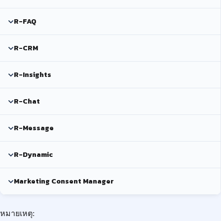
R-FAQ
R-CRM
R-Insights
R-Chat
R-Message
R-Dynamic
Marketing Consent Manager
หมายเหตุ: