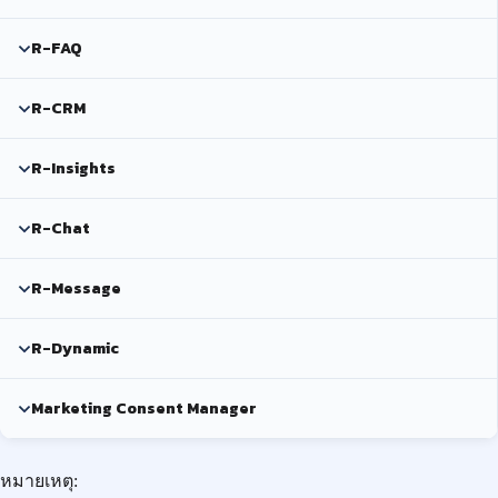
R-FAQ
R-CRM
R-Insights
R-Chat
R-Message
R-Dynamic
Marketing Consent Manager
หมายเหตุ: