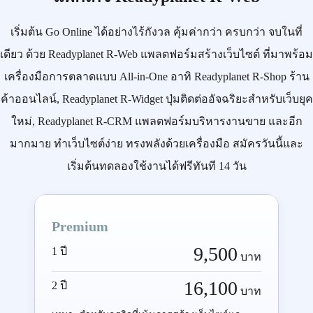
เริ่มต้น
Go Online
ได้อย่างไร้กังวล คุ้มค่ากว่า ครบกว่า จบในที่
เดียว ด้วย
Readyplanet R-Web
แพลตฟอร์มสร้างเว็บไซต์ ที่มาพร้อม
เครื่องมือการตลาดแบบ
All-in-One
อาทิ
Readyplanet R-Shop
ร้าน
ค้าออนไลน์,
Readyplanet R-Widget
ปุ่มติดต่ออัจฉริยะสำหรับเว็บยุค
ใหม่,
Readyplanet R-CRM
แพลตฟอร์มบริหารงานขาย และอีก
มากมาย ทำเว็บไซต์ง่าย ทรงพลังด้วยเครื่องมือ
สมัครวันนี้
และ
เริ่มต้นทดลองใช้งานได้ฟรีทันที 14 วัน
Premium
9,500
1 ปี
บาท
16,100
2 ปี
บาท