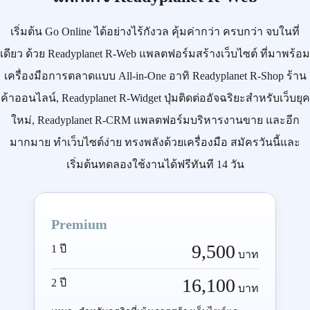
เริ่มต้น
Go Online
ได้อย่างไร้กังวล คุ้มค่ากว่า ครบกว่า จบในที่
เดียว ด้วย
Readyplanet R-Web
แพลตฟอร์มสร้างเว็บไซต์ ที่มาพร้อม
เครื่องมือการตลาดแบบ
All-in-One
อาทิ
Readyplanet R-Shop
ร้าน
ค้าออนไลน์,
Readyplanet R-Widget
ปุ่มติดต่ออัจฉริยะสำหรับเว็บยุค
ใหม่,
Readyplanet R-CRM
แพลตฟอร์มบริหารงานขาย และอีก
มากมาย ทำเว็บไซต์ง่าย ทรงพลังด้วยเครื่องมือ
สมัครวันนี้
และ
เริ่มต้นทดลองใช้งานได้ฟรีทันที 14 วัน
Premium
9,500
1 ปี
บาท
16,100
2 ปี
บาท