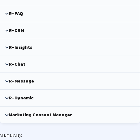
R-FAQ
R-CRM
R-Insights
R-Chat
R-Message
R-Dynamic
Marketing Consent Manager
หมายเหตุ: