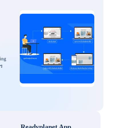
ing
ร
Readyplanet App