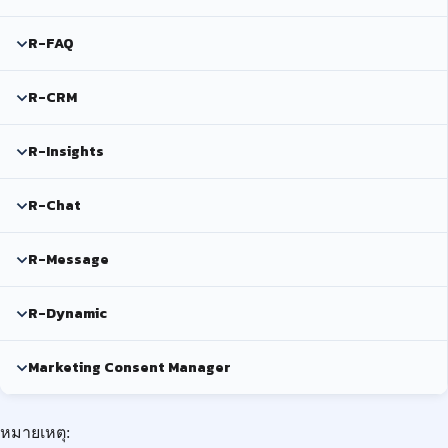
R-FAQ
R-CRM
R-Insights
R-Chat
R-Message
R-Dynamic
Marketing Consent Manager
หมายเหตุ: