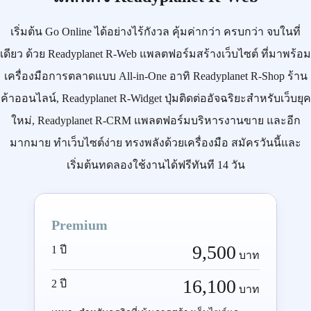
เริ่มต้น
Go Online
ได้อย่างไร้กังวล คุ้มค่ากว่า ครบกว่า จบในที่
เดียว ด้วย
Readyplanet R-Web
แพลตฟอร์มสร้างเว็บไซต์ ที่มาพร้อม
เครื่องมือการตลาดแบบ
All-in-One
อาทิ
Readyplanet R-Shop
ร้าน
ค้าออนไลน์,
Readyplanet R-Widget
ปุ่มติดต่ออัจฉริยะสำหรับเว็บยุค
ใหม่,
Readyplanet R-CRM
แพลตฟอร์มบริหารงานขาย และอีก
มากมาย ทำเว็บไซต์ง่าย ทรงพลังด้วยเครื่องมือ
สมัครวันนี้
และ
เริ่มต้นทดลองใช้งานได้ฟรีทันที 14 วัน
Premium
9,500
1 ปี
บาท
16,100
2 ปี
บาท