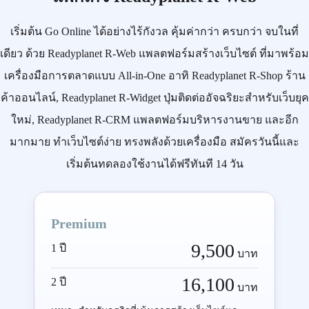
เริ่มต้น
Go Online
ได้อย่างไร้กังวล คุ้มค่ากว่า ครบกว่า จบในที่
เดียว ด้วย
Readyplanet R-Web
แพลตฟอร์มสร้างเว็บไซต์ ที่มาพร้อม
เครื่องมือการตลาดแบบ
All-in-One
อาทิ
Readyplanet R-Shop
ร้าน
ค้าออนไลน์,
Readyplanet R-Widget
ปุ่มติดต่ออัจฉริยะสำหรับเว็บยุค
ใหม่,
Readyplanet R-CRM
แพลตฟอร์มบริหารงานขาย และอีก
มากมาย ทำเว็บไซต์ง่าย ทรงพลังด้วยเครื่องมือ
สมัครวันนี้
และ
เริ่มต้นทดลองใช้งานได้ฟรีทันที 14 วัน
Premium
9,500
1 ปี
บาท
16,100
2 ปี
บาท