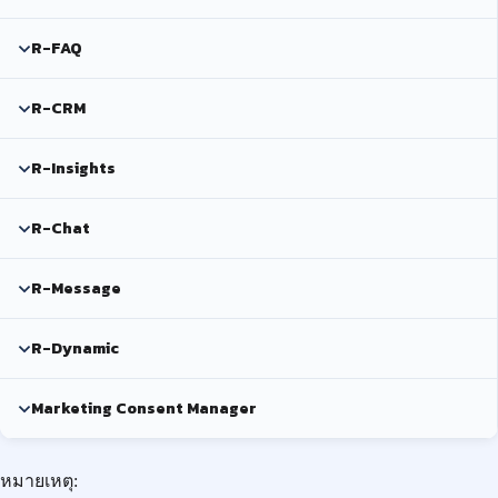
R-FAQ
R-CRM
R-Insights
R-Chat
R-Message
R-Dynamic
Marketing Consent Manager
หมายเหตุ: