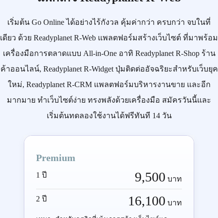
เริ่มต้น
Go Online
ได้อย่างไร้กังวล คุ้มค่ากว่า ครบกว่า จบในที่
เดียว ด้วย
Readyplanet R-Web
แพลตฟอร์มสร้างเว็บไซต์ ที่มาพร้อม
เครื่องมือการตลาดแบบ
All-in-One
อาทิ
Readyplanet R-Shop
ร้าน
ค้าออนไลน์,
Readyplanet R-Widget
ปุ่มติดต่ออัจฉริยะสำหรับเว็บยุค
ใหม่,
Readyplanet R-CRM
แพลตฟอร์มบริหารงานขาย และอีก
มากมาย ทำเว็บไซต์ง่าย ทรงพลังด้วยเครื่องมือ
สมัครวันนี้
และ
เริ่มต้นทดลองใช้งานได้ฟรีทันที 14 วัน
Premium
9,500
1 ปี
บาท
16,100
2 ปี
บาท