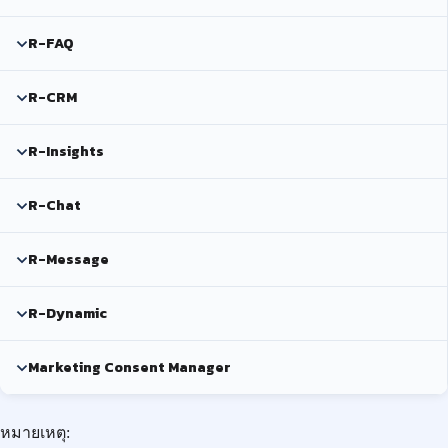
R-FAQ
R-CRM
R-Insights
R-Chat
R-Message
R-Dynamic
Marketing Consent Manager
หมายเหตุ: